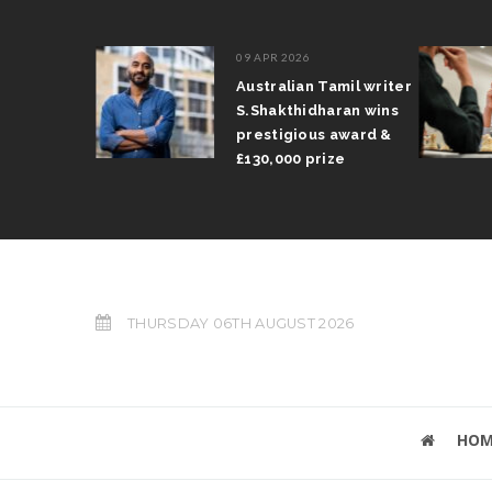
09 APR 2026
il Arun
Australian Tamil writer
fts trophy
S.Shakthidharan wins
 Grand Prix
prestigious award &
£130,000 prize
THURSDAY 06TH AUGUST 2026
HOM