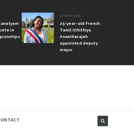
27 MAR 2026
atanatyam
25-year-old French
pete in
Tamil Athithiya
pionships
Anantharajah
appointed deputy
mayor
CONTACT