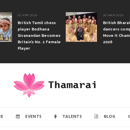
02 APR 2026
30 MAR 2026
British Tamil chess
British Bhar
player Bodhana
dancers com
Sivanandan Becomes
Move It Cham
Britain’s No. 1 Female
2026
Player
E
EVENTS
TALENTS
BLOG