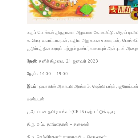
தைப் பொங்கல் திருநாளை அழகான கோலமிட்டு, விஜய் டிவியி
காமெடி கலாட்டாவுடன், மதிய அறுசுவை உணவுடன், பொங்கிப்
குடும்பத்தினரையும் மற்றும் நண்பர்களையும் அன்புடன் அழை
தேதி:
சனிக்கிழமை, 21 ஜனவரி 2023
நேரம்:
14:00 – 19:00
இடம்:
ஒயாஸிஸ் அகாடமி அரங்கம், ஷெர்லி பார்க், குரோய்டன
அன்புடன்
குரோய்டன் தமிழ் சங்கம்(CRTS) ஏற்பாட்டுக் குழு
திரு. அப்பு தாமோதரன் – தலைவர்
திரு. செந்திர்குமார் ராமநாதன் – செயலாளர்